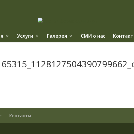
ая
Услуги
Галерея
СМИ о нас
Контакт
165315_1128127504390799662_
с
Контакты