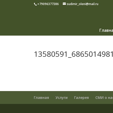
+79096377386
sudimir_oleni@mail.ru
Главн
13580591_686501498
Главная
Услуги
Галерея
СМИ о на