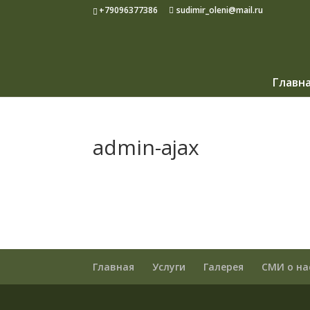
+79096377386
sudimir_oleni@mail.ru
Главн
admin-ajax
Главная
Услуги
Галерея
СМИ о на